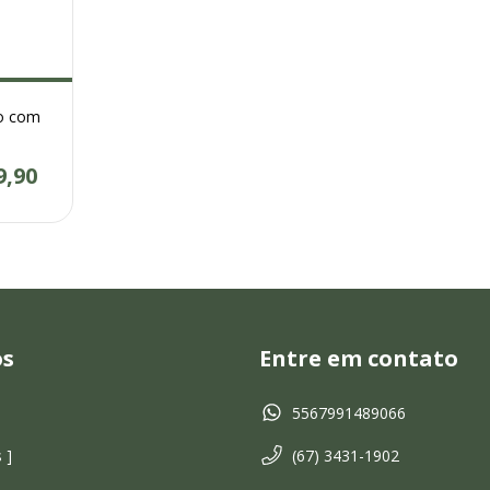
o com
9,90
os
Entre em contato
5567991489066
 ]
(67) 3431-1902