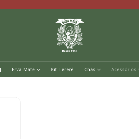
]
Erva Mate
Kit Tereré
Chás
Acessórios