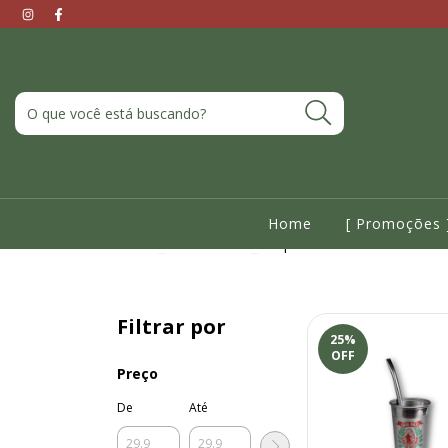
Home
[ Promoções 
Início
>
Acessórios
>
Copos
Filtrar por
25
%
OFF
Preço
De
Até